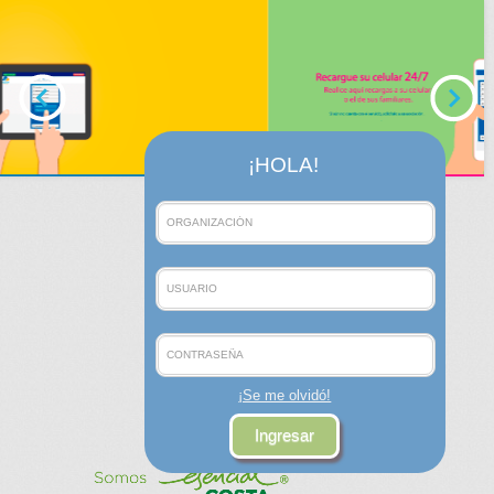
¡HOLA!
¡Se me olvidó!