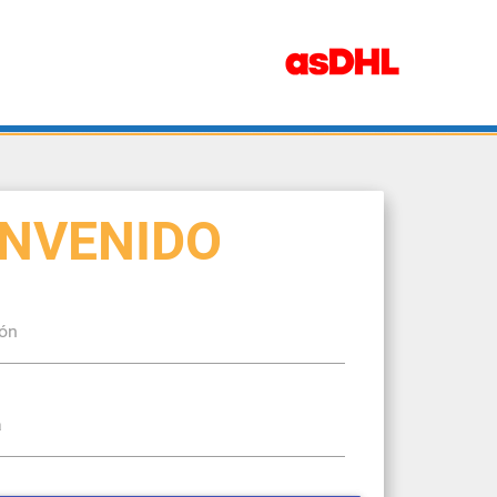
ENVENIDO
ión
a